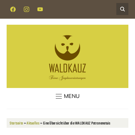
FACEBOOK
INSTAGRAM
YOUTUBE
MENU
Startseite
»
Aktuelles
»
Eine Übersicht über die WALDKAUZ Patronenetuis