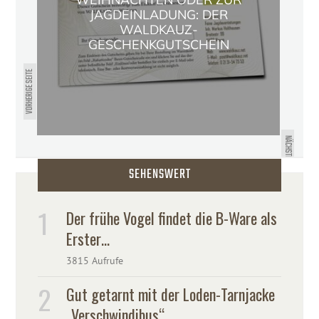
JAGDEINLADUNG: DER
WALDKAUZ-
GESCHENKGUTSCHEIN
VORHERIGE SEITE
WALDKAUZ AUF DER JAGEN
REITEN FISCHEN OFFROAD – VOM
NÄCHSTE SEITE
7. BIS 9. MÄRZ 2014
SEHENSWERT
Der frühe Vogel findet die B-Ware als
Erster…
3815 Aufrufe
Gut getarnt mit der Loden-Tarnjacke
„Verschwindibus“