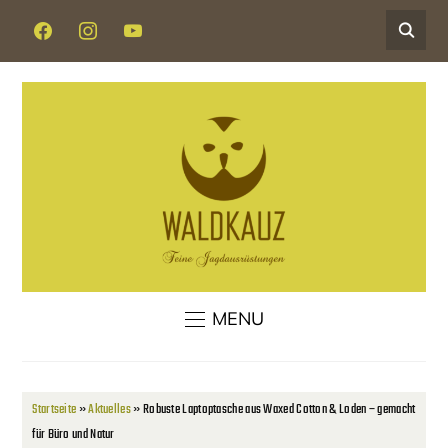
FACEBOOK
INSTAGRAM
YOUTUBE
MENU
Startseite
»
Aktuelles
»
Robuste Laptoptasche aus Waxed Cotton & Loden – gemacht
für Büro und Natur