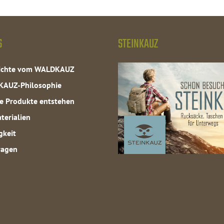
S
STEINKAUZ
hichte vom WALDKAUZ
KAUZ-Philosophie
e Produkte entstehen
terialien
gkeit
ragen