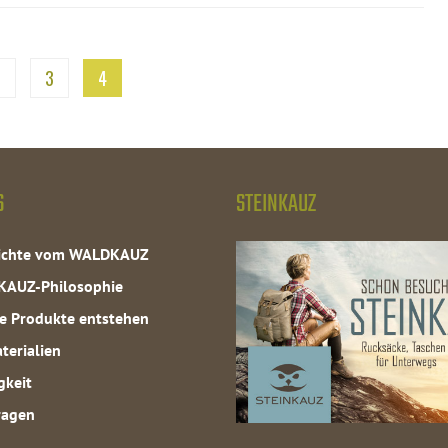
2
3
4
S
STEINKAUZ
hichte vom WALDKAUZ
KAUZ-Philosophie
e Produkte entstehen
terialien
gkeit
ragen