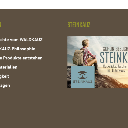
S
STEINKAUZ
hichte vom WALDKAUZ
KAUZ-Philosophie
e Produkte entstehen
terialien
gkeit
ragen