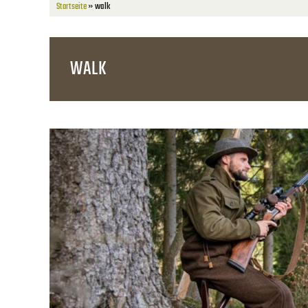
Startseite
»
walk
WALK