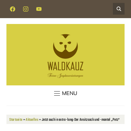
FACEBOOK
INSTAGRAM
YOUTUBE
MENU
Startseite
»
Aktuelles
»
Jetzt auch in extra-lang: Der Ansitzsack und -mantel „Petz“