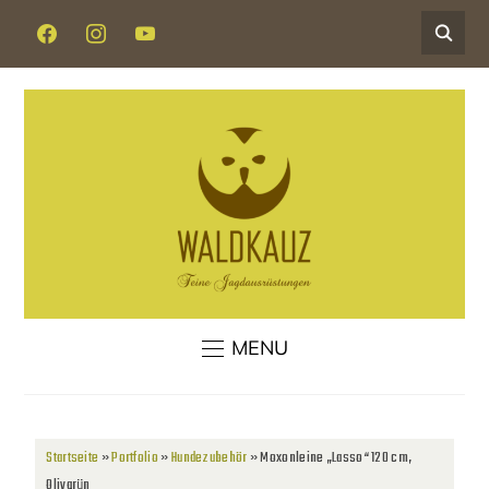
MENU
Startseite
»
Portfolio
»
Hundezubehör
»
Moxonleine „Lasso“ 120 cm,
Olivgrün