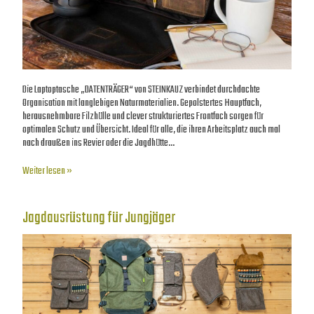
Die Laptoptasche „DATENTRÄGER“ von STEINKAUZ verbindet durchdachte
Organisation mit langlebigen Naturmaterialien. Gepolstertes Hauptfach,
herausnehmbare Filzhülle und clever strukturiertes Frontfach sorgen für
optimalen Schutz und Übersicht. Ideal für alle, die ihren Arbeitsplatz auch mal
nach draußen ins Revier oder die Jagdhütte…
Weiter lesen »
Jagdausrüstung für Jungjäger