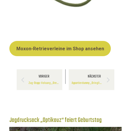
Moxon-Retrieverleine im Shop ansehen
VORIGER
NÄCHSTER
Zug-Stopp-Halsung „Bremso“
Apportierdummy „Bringling“
Jagdrucksack „Optikauz“ feiert Geburtstag