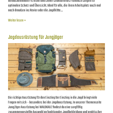
herausnehmbare Filzhülle und clever strukturiertes Frontfach sorgen für
optimalen Schutz und Übersicht. Ideal für alle, die ihren Arbeitsplatz auch mal
nach draußen ins Revier oder die Jagdhütte…
Weiter lesen »
Jagdausrüstung für Jungjäger
Die richtige Ausrüstung für den Einstieg Der Einstieg in die Jagd bringt viele
Fragen mit sich – besonders bei der Jagdausrüstung. In unserer Themenseite
Jungjäger Ausrüstung bei WALDKAUZ findest du eine sorgfältig
zusammengestellte Auswahl an funktionaler Jagdbekleidung und praktischer