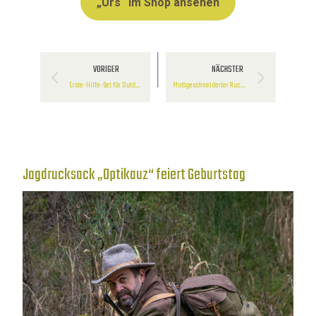
„Urs“ im Shop ansehen
VORIGER
NÄCHSTER
Erste-Hilfe-Set für Outdoorfans
Maßgeschneiderter Rucksack „Optikauz“ für die moderne Jagdtechnik
Jagdrucksack „Optikauz“ feiert Geburtstag