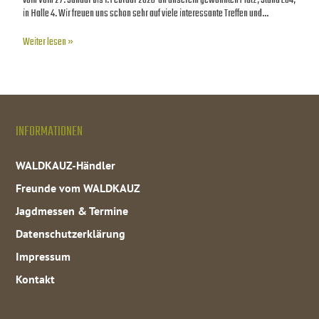
vom Vom 27. Januar bis 1. Februar 2026 an unserem gewohnten Platz, Stand E04,
in Halle 4. Wir freuen uns schon sehr auf viele interessante Treffen und…
Weiter lesen »
INFORMATIONEN
WALDKAUZ-Händler
Freunde vom WALDKAUZ
Jagdmessen & Termine
Datenschutzerklärung
Impressum
Kontakt