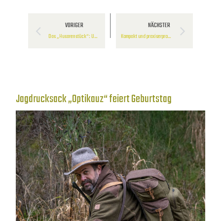
VORIGER
NÄCHSTER
Das „Husarenstück“: Unser vielseitigster Jagdrucksack
Kompakt und praxiserprobt: Der Jagdrucksack „Capreolus“
Jagdrucksack „Optikauz“ feiert Geburtstag