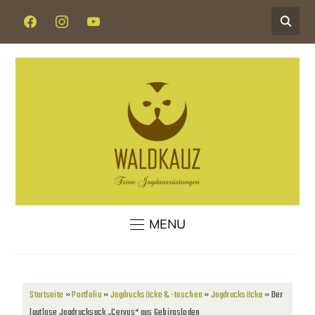
MENU
Startseite
»
Portfolio
»
Jagdrucksäcke & -taschen
»
Jagdrucksäcke
»
Der
lautlose Jagdrucksack „Cervus“ aus Gebirgsloden