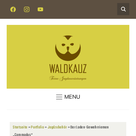
MENU
Startseite
»
Portfolio
»
Jagdzubehör
»
Der Loden-Gewehrriemen
„Commodus“