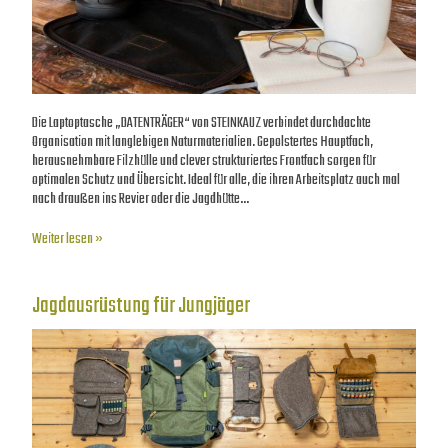
Die Laptoptasche „DATENTRÄGER“ von STEINKAUZ verbindet durchdachte
Organisation mit langlebigen Naturmaterialien. Gepolstertes Hauptfach,
herausnehmbare Filzhülle und clever strukturiertes Frontfach sorgen für
optimalen Schutz und Übersicht. Ideal für alle, die ihren Arbeitsplatz auch mal
nach draußen ins Revier oder die Jagdhütte…
Weiter lesen »
Jagdausrüstung für Jungjäger