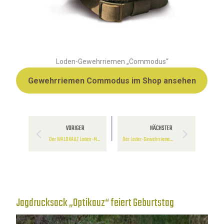
Loden-Gewehrriemen „Commodus“
Gewehrriemen Commodus im Shop ansehen
VORIGER
NÄCHSTER
Der WALDKAUZ Loden-Muff
Der Leder-Gewehrriemen „Robustus“
Jagdrucksack „Optikauz“ feiert Geburtstag