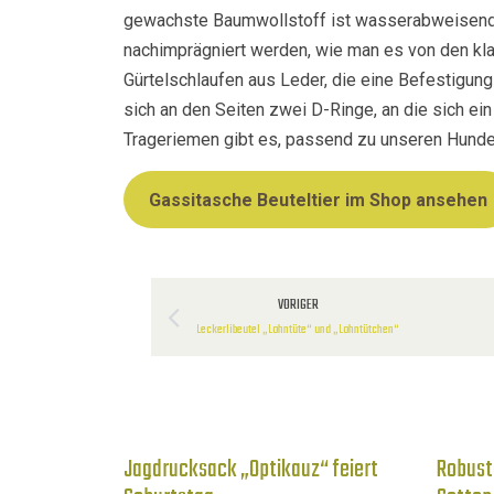
gewachste Baumwollstoff ist wasserabweisend un
nachimprägniert werden, wie man es von den kla
Gürtelschlaufen aus Leder, die eine Befestigung
sich an den Seiten zwei D-Ringe, an die sich ei
Trageriemen gibt es, passend zu unseren Hundel
Gassitasche Beuteltier im Shop ansehen
VORIGER
Leckerlibeutel „Lohntüte“ und „Lohntütchen“
Jagdrucksack „Optikauz“ feiert
Robust