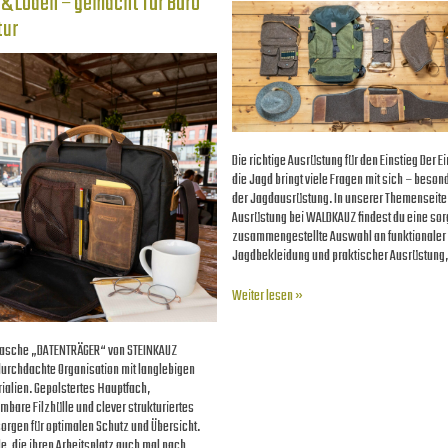
 & Loden – gemacht für Büro
tur
Die richtige Ausrüstung für den Einstieg Der Ei
die Jagd bringt viele Fragen mit sich – beson
der Jagdausrüstung. In unserer Themenseite
Ausrüstung bei WALDKAUZ findest du eine sorg
zusammengestellte Auswahl an funktionaler
Jagdbekleidung und praktischer Ausrüstung
Weiter lesen »
tasche „DATENTRÄGER“ von STEINKAUZ
durchdachte Organisation mit langlebigen
ialien. Gepolstertes Hauptfach,
bare Filzhülle und clever strukturiertes
sorgen für optimalen Schutz und Übersicht.
lle, die ihren Arbeitsplatz auch mal nach