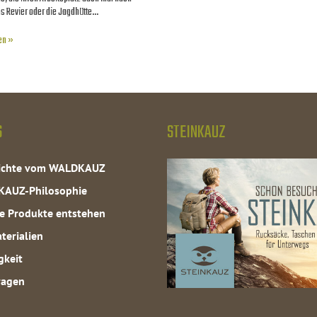
s Revier oder die Jagdhütte…
en »
S
STEINKAUZ
hichte vom WALDKAUZ
KAUZ-Philosophie
e Produkte entstehen
terialien
gkeit
ragen