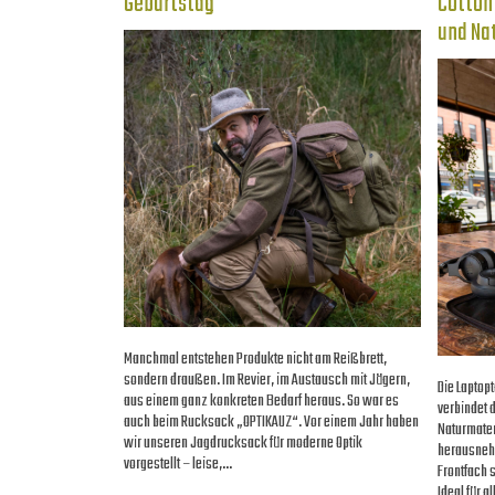
Geburtstag
Cotton
und Na
Manchmal entstehen Produkte nicht am Reißbrett,
sondern draußen. Im Revier, im Austausch mit Jägern,
Die Laptop
aus einem ganz konkreten Bedarf heraus. So war es
verbindet 
auch beim Rucksack „OPTIKAUZ“. Vor einem Jahr haben
Naturmater
wir unseren Jagdrucksack für moderne Optik
herausnehm
vorgestellt – leise,…
Frontfach 
Ideal für a