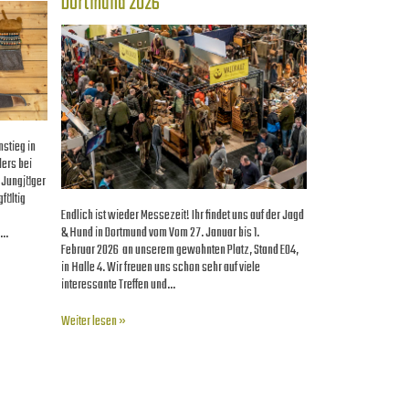
Dortmund 2026
nstieg in
ders bei
 Jungjäger
fältig
Endlich ist wieder Messezeit! Ihr findet uns auf der Jagd
& Hund in Dortmund vom Vom 27. Januar bis 1.
,…
Februar 2026 an unserem gewohnten Platz, Stand E04,
in Halle 4. Wir freuen uns schon sehr auf viele
interessante Treffen und…
Weiter lesen »