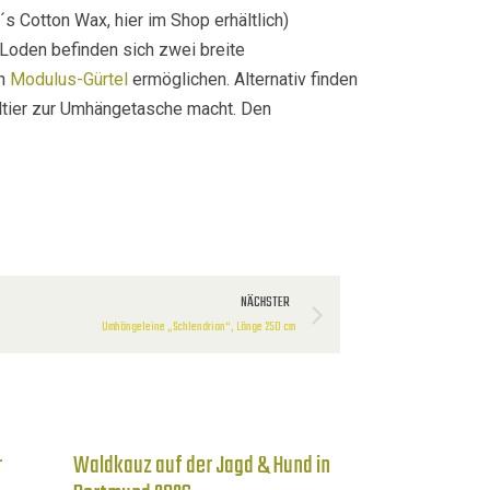
 Cotton Wax, hier im Shop erhältlich)
Loden befinden sich zwei breite
en
Modulus-Gürtel
ermöglichen. Alternativ finden
teltier zur Umhängetasche macht. Den
NÄCHSTER
Umhängeleine „Schlendrian“, Länge 250 cm
r
Waldkauz auf der Jagd & Hund in