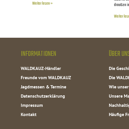
Weiter lesen »
draußen in
Weiter les
INFORMATIONEN
ÜBER UN
WALDKAUZ-Händler
Die Gesc
Freunde vom WALDKAUZ
Die WALD
Jagdmessen & Termine
Wie unser
Datenschutzerklärung
Unsere Ma
Impressum
Nachhalti
Kontakt
Häufige F