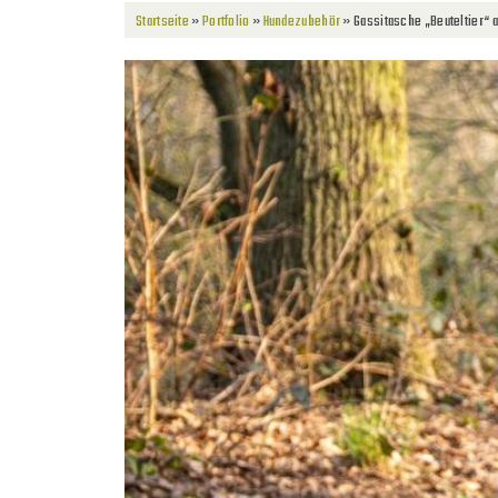
Startseite
»
Portfolio
»
Hundezubehör
»
Gassitasche „Beuteltier“ 