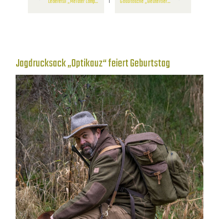
Lederetui „Meister Lampe“ – fabelhaft geschützte Utensilien
Gassitasche „Beuteltier“ aus Waxed Cotton
Jagdrucksack „Optikauz“ feiert Geburtstag