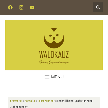
MENU
Startseite
»
Portfolio
»
Hundezubehör
»
Leckerlibeutel „Lohntüte“ und
„Lohntütchen“