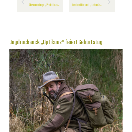
Sitzunterlage „Praktikus“, faltbar auf Taschenformat
Leckerlibeutel „Lohntüte“ und „Lohntütchen“
Jagdrucksack „Optikauz“ feiert Geburtstag