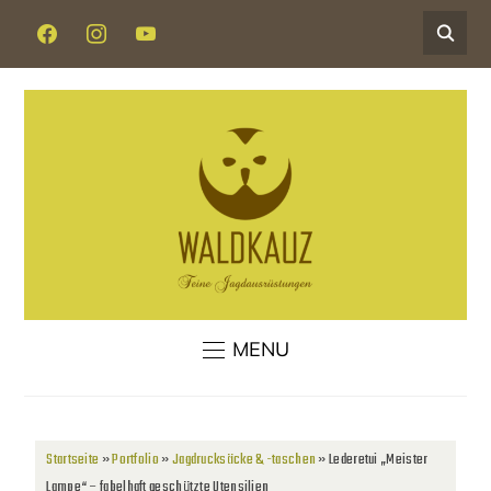
MENU
Startseite
»
Portfolio
»
Jagdrucksäcke & -taschen
»
Lederetui „Meister
Lampe“ – fabelhaft geschützte Utensilien