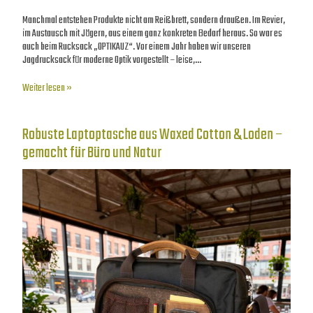
Manchmal entstehen Produkte nicht am Reißbrett, sondern draußen. Im Revier,
im Austausch mit Jägern, aus einem ganz konkreten Bedarf heraus. So war es
auch beim Rucksack „OPTIKAUZ“. Vor einem Jahr haben wir unseren
Jagdrucksack für moderne Optik vorgestellt – leise,…
Weiter lesen »
Robuste Laptoptasche aus Waxed Cotton & Loden –
gemacht für Büro und Natur