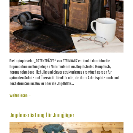
Die Laptoptasche „DATENTRÄGER“ von STEINKAUZ verbindet durchdachte
Organisation mit langlebigen Naturmaterialien. Gepolstertes Hauptfach,
herausnehmbare Filzhülle und clever strukturiertes Frontfach sorgen für
optimalen Schutz und Übersicht. Ideal für alle, die ihren Arbeitsplatz auch mal
nach draußen ins Revier oder die Jagdhütte…
Weiter lesen »
Jagdausrüstung für Jungjäger