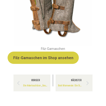
Filz-Gamaschen
Filz-Gamaschen im Shop ansehen
VORIGER
NÄCHSTER
Die Arbeitsschürze „Saubermann“ aus Waxcotton
Statt Warnweste: Die Signal Pelerine für die Drückjagd